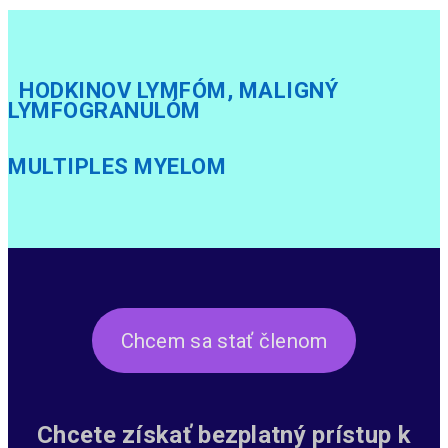
HODKINOV LYMFÓM, MALIGNÝ
LYMFOGRANULÓM
MULTIPLES MYELOM
Chcem sa stať členom
Chcete získať bezplatný prístup k