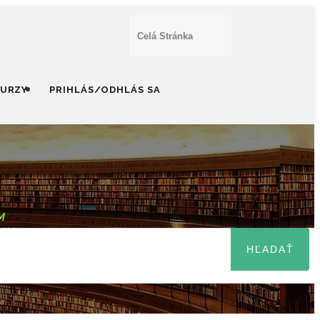
KURZY
PRIHLÁS/ODHLÁS SA
M