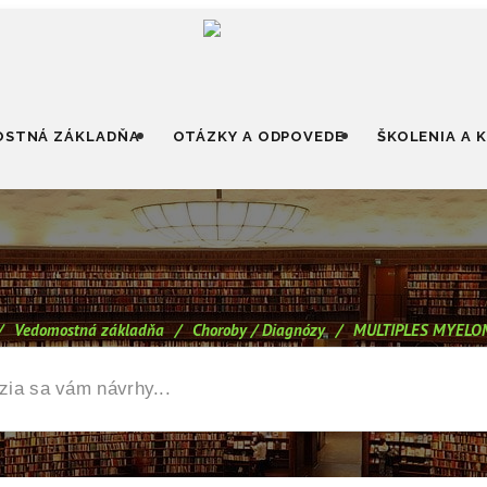
STNÁ ZÁKLADŇA
OTÁZKY A ODPOVEDE
ŠKOLENIA A 
/
Vedomostná základňa
/
Choroby / Diagnózy
/
MULTIPLES MYELO