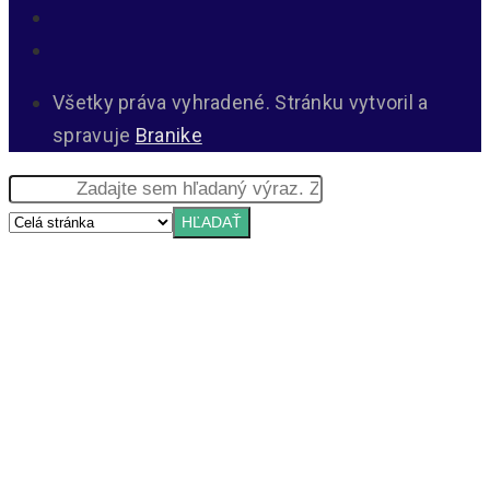
Všetky práva vyhradené. Stránku vytvoril a
spravuje
Branike