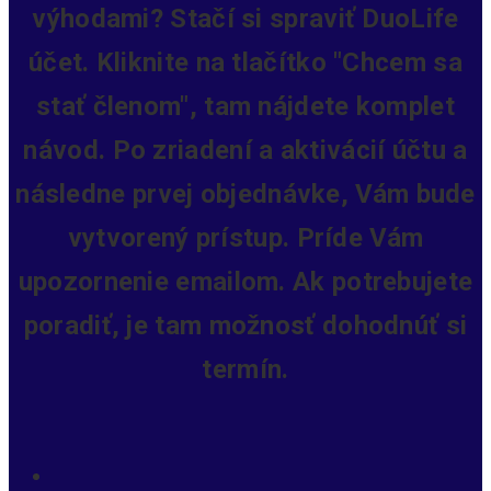
výhodami? Stačí si spraviť DuoLife
účet. Kliknite na tlačítko "Chcem sa
stať členom", tam nájdete komplet
návod. Po zriadení a aktivácií účtu a
následne prvej objednávke, Vám bude
vytvorený prístup.
Príde Vám
upozornenie emailom. Ak potrebujete
poradiť, je tam možnosť dohodnúť si
termín.