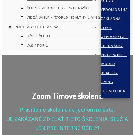
KURZY –
ŽIJEM UVEDOMELO – PREDNÁŠKY
VEDOMOSTNÁ
VIDEÁ WHLF – WORLD HEALTHY LIVING FOUNDATION
ZÁKLADŇA
PRIHLÁS/ODHLÁS SA
ŽIJEM
ÚČET ČLENA
UVEDOMELO –
VÁŠ PROFIL
PREDNÁŠKY
VIDEÁ WHLF –
WORLD
HEALTHY
LIVING
FOUNDATION
Zoom Tímové školenia
Pravidelné školenia na jednom mieste.
JE ZAKÁZANÉ ZDIELAŤ TIETO ŠKOLENIA. SLÚŽIA
LEN PRE INTERNÉ ÚČELY!