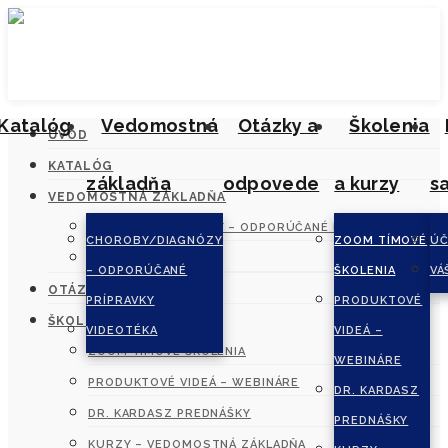
Katalóg
Vedomostná
Otázky a
Školenia
ÚVOD
KATALÓG
základňa
odpovede
a kurzy
s
VEDOMOSTNÁ ZÁKLADŇA
CHOROBY/DIAGNÓZY – ODPORÚČANÉ PRÍPRAVKY
CHOROBY/DIAGNÓZY
ZOOM TÍMOVÉ
ÚČ
VIDEOTÉKA
– ODPORÚČANÉ
ŠKOLENIA
VÁ
OTÁZKY A ODPOVEDE
PRÍPRAVKY
PRODUKTOVÉ
ŠKOLENIA A KURZY
VIDEOTÉKA
VIDEÁ –
ZOOM TÍMOVÉ ŠKOLENIA
WEBINÁRE
PRODUKTOVÉ VIDEÁ – WEBINÁRE
DR. KARDASZ
DR. KARDASZ PREDNÁŠKY
PREDNÁŠKY
KURZY – VEDOMOSTNÁ ZÁKLADŇA