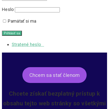
Heslo
Pamätať si ma
Stratené heslo
Chcem sa stať členom
Chcete získať bezplatný prístup k
obsahu tejto web stránky so všetkými