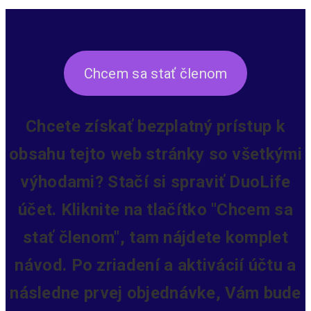
Chcem sa stať členom
Chcete získať bezplatný prístup k
obsahu tejto web stránky so všetkými
výhodami? Stačí si spraviť DuoLife
účet. Kliknite na tlačítko "Chcem sa
stať členom", tam nájdete komplet
návod. Po zriadení a aktivácií účtu a
následne prvej objednávke, Vám bude