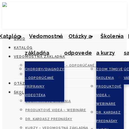
Katalóg
Vedomostná
Otázky a
Školenia
ÚVOD
KATALÓG
základňa
odpovede
a kurzy
s
VEDOMOSTNÁ ZÁKLADŇA
CHOROBY/DIAGNÓZY – ODPORÚČANÉ PRÍPRAVKY
CHOROBY/DIAGNÓZY
ZOOM TÍMOVÉ
ÚČ
VIDEOTÉKA
– ODPORÚČANÉ
ŠKOLENIA
VÁ
OTÁZKY A ODPOVEDE
PRÍPRAVKY
PRODUKTOVÉ
ŠKOLENIA A KURZY
VIDEOTÉKA
VIDEÁ –
ZOOM TÍMOVÉ ŠKOLENIA
WEBINÁRE
PRODUKTOVÉ VIDEÁ – WEBINÁRE
DR. KARDASZ
DR. KARDASZ PREDNÁŠKY
PREDNÁŠKY
KURZY – VEDOMOSTNÁ ZÁKLADŇA