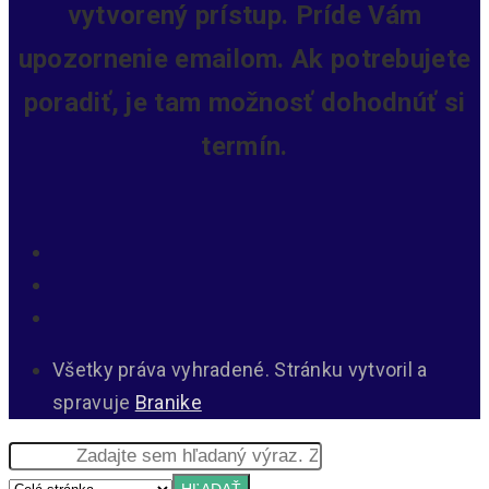
vytvorený prístup.
Príde Vám
upozornenie emailom. Ak potrebujete
poradiť, je tam možnosť dohodnúť si
termín.
Všetky práva vyhradené. Stránku vytvoril a
spravuje
Branike