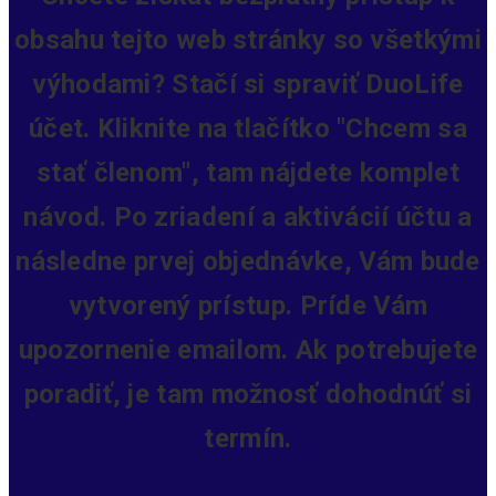
obsahu tejto web stránky so všetkými
výhodami? Stačí si spraviť DuoLife
účet. Kliknite na tlačítko "Chcem sa
stať členom", tam nájdete komplet
návod. Po zriadení a aktivácií účtu a
následne prvej objednávke, Vám bude
vytvorený prístup.
Príde Vám
upozornenie emailom. Ak potrebujete
poradiť, je tam možnosť dohodnúť si
termín.