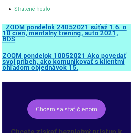
Stratené heslo
ZOOM pondelok 24052021 súťaž 1.6. o
10 cien, mentálny tréning, auto 2021,
BDS
ZOOM pondelok 10052021 Ako povedať
svoj príbeh, ako komunikovať s klientmi
ohľadom objednávok 15.
Chcem sa stať členom
Chcete získať bezplatný prístup k