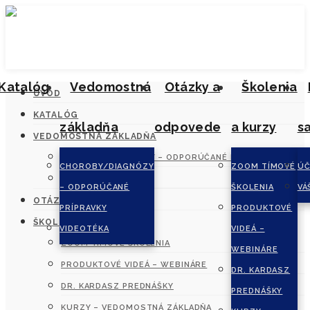
Katalóg
Vedomostná
Otázky a
Školenia
ÚVOD
KATALÓG
základňa
odpovede
a kurzy
s
VEDOMOSTNÁ ZÁKLADŇA
CHOROBY/DIAGNÓZY – ODPORÚČANÉ PRÍPRAVKY
CHOROBY/DIAGNÓZY
ZOOM TÍMOVÉ
ÚČ
VIDEOTÉKA
– ODPORÚČANÉ
ŠKOLENIA
VÁ
OTÁZKY A ODPOVEDE
PRÍPRAVKY
PRODUKTOVÉ
ŠKOLENIA A KURZY
VIDEOTÉKA
VIDEÁ –
ZOOM TÍMOVÉ ŠKOLENIA
WEBINÁRE
PRODUKTOVÉ VIDEÁ – WEBINÁRE
DR. KARDASZ
DR. KARDASZ PREDNÁŠKY
PREDNÁŠKY
KURZY – VEDOMOSTNÁ ZÁKLADŇA