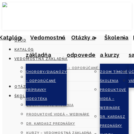
Katalóg
Vedomostná
Otázky a
Školenia
ÚVOD
KATALÓG
základňa
odpovede
a kurzy
s
VEDOMOSTNÁ ZÁKLADŇA
CHOROBY/DIAGNÓZY – ODPORÚČANÉ PRÍPRAVKY
CHOROBY/DIAGNÓZY
ZOOM TÍMOVÉ
ÚČ
VIDEOTÉKA
– ODPORÚČANÉ
ŠKOLENIA
VÁ
OTÁZKY A ODPOVEDE
PRÍPRAVKY
PRODUKTOVÉ
ŠKOLENIA A KURZY
VIDEOTÉKA
VIDEÁ –
ZOOM TÍMOVÉ ŠKOLENIA
WEBINÁRE
PRODUKTOVÉ VIDEÁ – WEBINÁRE
DR. KARDASZ
DR. KARDASZ PREDNÁŠKY
PREDNÁŠKY
KURZY – VEDOMOSTNÁ ZÁKLADŇA