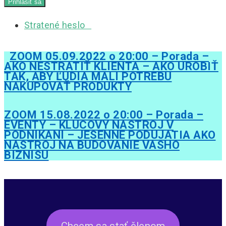
Stratené heslo
ZOOM 05.09.2022 o 20:00 – Porada –
AKO NESTRATIŤ KLIENTA – AKO UROBIŤ
TAK, ABY ĽUDIA MALI POTREBU
NAKUPOVAŤ PRODUKTY
ZOOM 15.08.2022 o 20:00 – Porada –
EVENTY – KLUCOVY NASTROJ V
PODNIKANI – JESENNE PODUJATIA AKO
NASTROJ NA BUDOVANIE VASHO
BIZNISU
Chcem sa stať členom