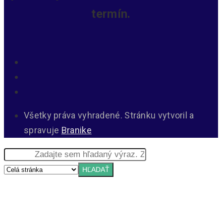
termín.
Všetky práva vyhradené. Stránku vytvoril a
spravuje
Branike