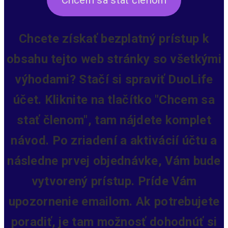
Chcete získať bezplatný prístup k
obsahu tejto web stránky so všetkými
výhodami? Stačí si spraviť DuoLife
účet. Kliknite na tlačítko "Chcem sa
stať členom", tam nájdete komplet
návod. Po zriadení a aktivácií účtu a
následne prvej objednávke, Vám bude
vytvorený prístup.
Príde Vám
upozornenie emailom. Ak potrebujete
poradiť, je tam možnosť dohodnúť si