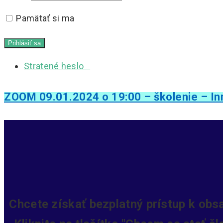
Pamätať si ma
Stratené heslo
ZOOM 09.01.2024 o 19:00 – školenie – In
Chcete získať bezplatný prístup k obs