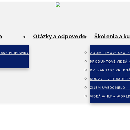
a
Otázky a odpovede
Školenia a ku
ANÉ PRÍPRAVKY
ZOOM TÍMOVÉ ŠKOLE
PRODUKTOVÉ VIDEÁ 
DR. KARDASZ PREDN
KURZY – VEDOMOSTN
ŽIJEM UVEDOMELO –
VIDEÁ WHLF – WORLD