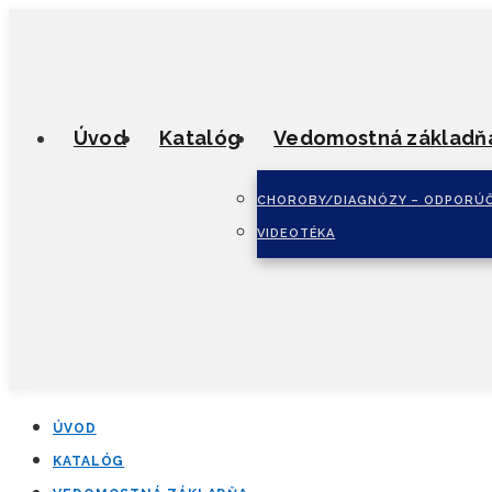
Úvod
Katalóg
Vedomostná základň
CHOROBY/DIAGNÓZY – ODPORÚČ
VIDEOTÉKA
ÚVOD
KATALÓG