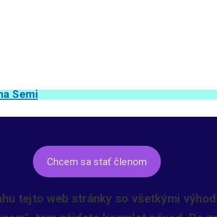
na Semi
Chcem sa stať členom
ahu tejto web stránky so všetkými výhoda