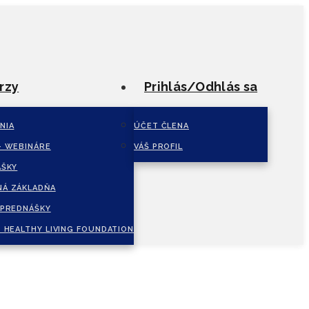
rzy
Prihlás/Odhlás sa
NIA
ÚČET ČLENA
– WEBINÁRE
VÁŠ PROFIL
ÁŠKY
Á ZÁKLADŇA
 PREDNÁŠKY
 HEALTHY LIVING FOUNDATION