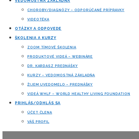
VEDOMOSTNÁ ZÁKLADŇA
CHOROBY/DIAGNÓZY – ODPORÚČANÉ PRÍPRAVKY
VIDEOTÉKA
OTÁZKY A ODPOVEDE
ŠKOLENIA A KURZY
ZOOM TÍMOVÉ ŠKOLENIA
PRODUKTOVÉ VIDEÁ – WEBINÁRE
DR. KARDASZ PREDNÁŠKY
KURZY – VEDOMOSTNÁ ZÁKLADŇA
ŽIJEM UVEDOMELO – PREDNÁŠKY
VIDEÁ WHLF – WORLD HEALTHY LIVING FOUNDATION
PRIHLÁS/ODHLÁS SA
ÚČET ČLENA
VÁŠ PROFIL