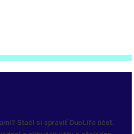
mi? Stačí si spraviť DuoLife účet.