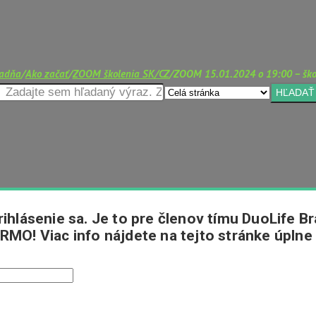
ladňa
/
Ako začať
/
ZOOM školenia SK/CZ
/
ZOOM 15.01.2024 o 19:00 – ško
ihlásenie sa. Je to pre členov tímu DuoLife Br
RMO! Viac info nájdete na tejto stránke úplne 