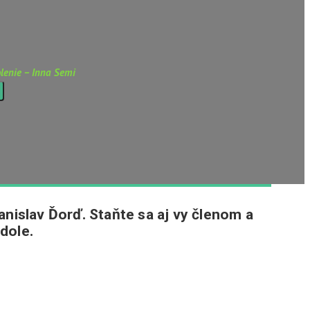
lenie – Inna Semi
anislav Ďorď. Staňte sa aj vy členom a
dole.