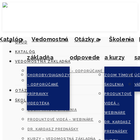
Katalóg
Vedomostná
Otázky a
Školenia
ÚVOD
KATALÓG
základňa
odpovede
a kurzy
s
VEDOMOSTNÁ ZÁKLADŇA
CHOROBY/DIAGNÓZY – ODPORÚČANÉ PRÍPRAVKY
CHOROBY/DIAGNÓZY
ZOOM TÍMOVÉ
ÚČ
VIDEOTÉKA
– ODPORÚČANÉ
ŠKOLENIA
VÁ
OTÁZKY A ODPOVEDE
PRÍPRAVKY
PRODUKTOVÉ
ŠKOLENIA A KURZY
VIDEOTÉKA
VIDEÁ –
ZOOM TÍMOVÉ ŠKOLENIA
WEBINÁRE
PRODUKTOVÉ VIDEÁ – WEBINÁRE
DR. KARDASZ
DR. KARDASZ PREDNÁŠKY
PREDNÁŠKY
KURZY – VEDOMOSTNÁ ZÁKLADŇA