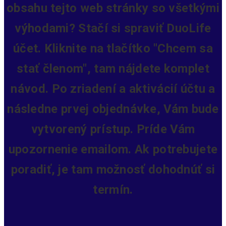
obsahu tejto web stránky so všetkými
výhodami? Stačí si spraviť DuoLife
účet. Kliknite na tlačítko "Chcem sa
stať členom", tam nájdete komplet
návod. Po zriadení a aktivácií účtu a
následne prvej objednávke, Vám bude
vytvorený prístup.
Príde Vám
upozornenie emailom. Ak potrebujete
poradiť, je tam možnosť dohodnúť si
termín.