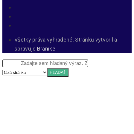
Všetky práva vyhradené. Stránku vytvoril a
spravuje
Branike