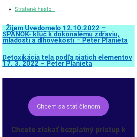
Stratené heslo
Žijem Uvedomelo 12.10.2022 –
SPÁNOK- kľúč k dokonalému zdraviu,
mladosti a dlhovekosti – Peter Planieta
Detoxikácia tela podľa piatich elementov
17. 3. 2022 – Peter Planieta
Chcem sa stať členom
Chcete získať bezplatný prístup k