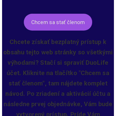
Chcem sa stať členom
Chcete získať bezplatný prístup k
obsahu tejto web stránky so všetkými
výhodami? Stačí si spraviť DuoLife
účet. Kliknite na tlačítko "Chcem sa
stať členom", tam nájdete komplet
návod. Po zriadení a aktivácií účtu a
následne prvej objednávke, Vám bude
vytvorený prístup.
Príde Vám