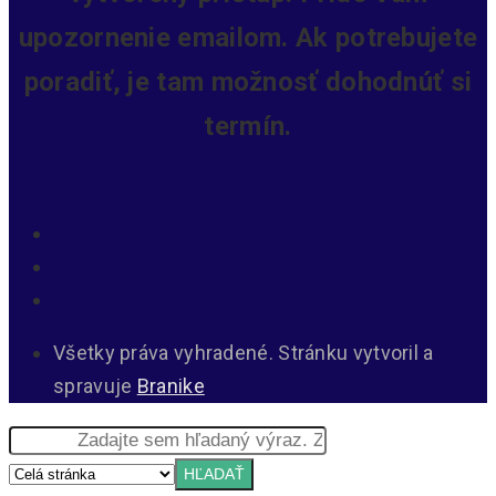
upozornenie emailom. Ak potrebujete
poradiť, je tam možnosť dohodnúť si
termín.
Všetky práva vyhradené. Stránku vytvoril a
spravuje
Branike