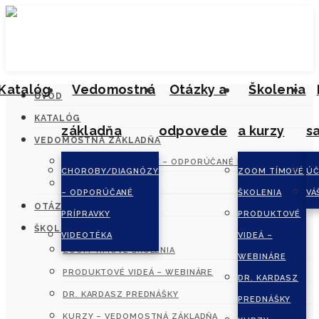
Katalóg
Vedomostná
Otázky a
Školenia
ÚVOD
KATALÓG
základňa
odpovede
a kurzy
s
VEDOMOSTNÁ ZÁKLADŇA
CHOROBY/DIAGNÓZY – ODPORÚČANÉ PRÍPRAVKY
CHOROBY/DIAGNÓZY
ZOOM TÍMOVÉ
ÚČ
VIDEOTÉKA
– ODPORÚČANÉ
ŠKOLENIA
VÁ
OTÁZKY A ODPOVEDE
PRÍPRAVKY
PRODUKTOVÉ
ŠKOLENIA A KURZY
VIDEOTÉKA
VIDEÁ –
ZOOM TÍMOVÉ ŠKOLENIA
WEBINÁRE
PRODUKTOVÉ VIDEÁ – WEBINÁRE
DR. KARDASZ
DR. KARDASZ PREDNÁŠKY
PREDNÁŠKY
KURZY – VEDOMOSTNÁ ZÁKLADŇA