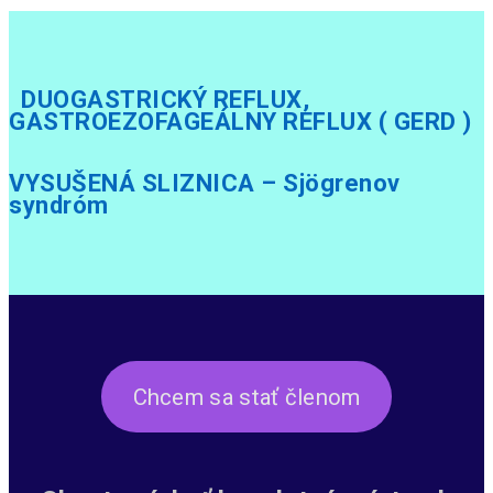
DUOGASTRICKÝ REFLUX,
GASTROEZOFAGEÁLNY REFLUX ( GERD )
VYSUŠENÁ SLIZNICA – Sjögrenov
syndróm
Chcem sa stať členom