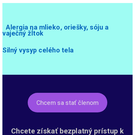
Alergia na mlieko, oriešky, sóju a
vaječný žĺtok
Silný vysyp celého tela
Chcem sa stať členom
Chcete získať bezplatný prístup k