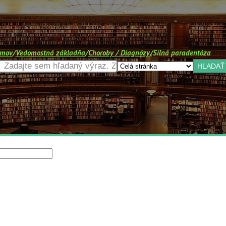
mov
/
Vedomostná základňa
/
Choroby / Diagnózy
/
Silná paradentóza