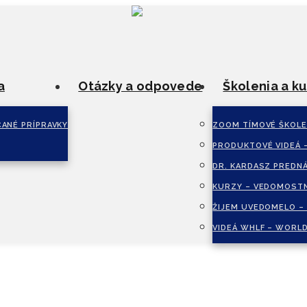
a
Otázky a odpovede
Školenia a ku
ANÉ PRÍPRAVKY
ZOOM TÍMOVÉ ŠKOLE
PRODUKTOVÉ VIDEÁ 
DR. KARDASZ PREDN
KURZY – VEDOMOSTN
ŽIJEM UVEDOMELO –
VIDEÁ WHLF – WORLD