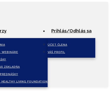
rzy
Prihlás/Odhlás sa
NIA
ÚČET ČLENA
– WEBINÁRE
VÁŠ PROFIL
ÁŠKY
Á ZÁKLADŇA
 PREDNÁŠKY
 HEALTHY LIVING FOUNDATION