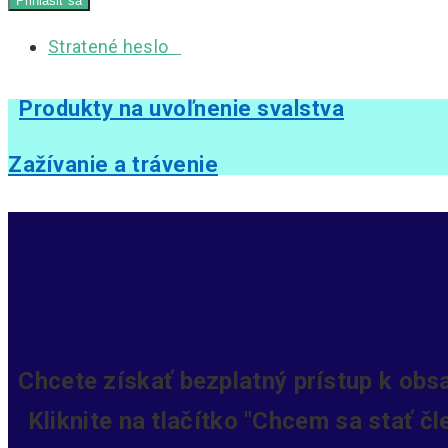
Stratené heslo
Produkty na uvoľnenie svalstva
Zažívanie a trávenie
Chcete získať bezplatný prístup k obs
Kliknite na tlačítko "Chcem sa stať č