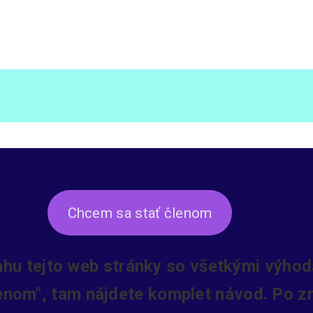
Chcem sa stať členom
ahu tejto web stránky so všetkými výhoda
lenom", tam nájdete komplet návod. Po zr