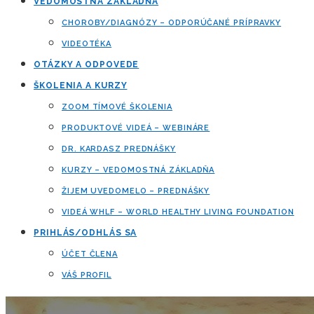
VEDOMOSTNÁ ZÁKLADŇA
CHOROBY/DIAGNÓZY – ODPORÚČANÉ PRÍPRAVKY
VIDEOTÉKA
OTÁZKY A ODPOVEDE
ŠKOLENIA A KURZY
ZOOM TÍMOVÉ ŠKOLENIA
PRODUKTOVÉ VIDEÁ – WEBINÁRE
DR. KARDASZ PREDNÁŠKY
KURZY – VEDOMOSTNÁ ZÁKLADŇA
ŽIJEM UVEDOMELO – PREDNÁŠKY
VIDEÁ WHLF – WORLD HEALTHY LIVING FOUNDATION
PRIHLÁS/ODHLÁS SA
ÚČET ČLENA
VÁŠ PROFIL