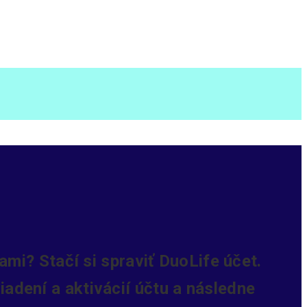
mi? Stačí si spraviť DuoLife účet.
iadení a aktivácií účtu a následne