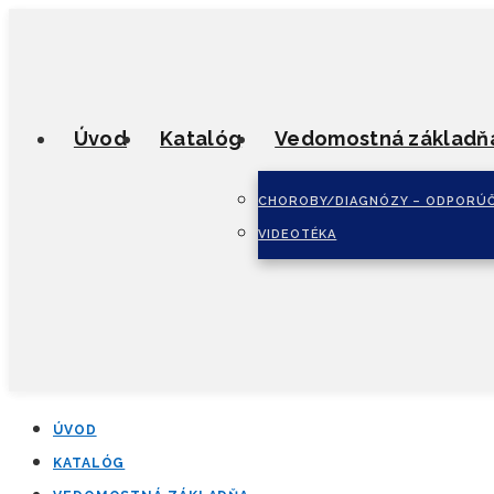
Úvod
Katalóg
Vedomostná základň
CHOROBY/DIAGNÓZY – ODPORÚČ
VIDEOTÉKA
ÚVOD
KATALÓG