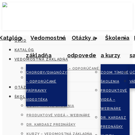
Katalóg
Vedomostná
Otázky a
Školenia
ÚVOD
KATALÓG
základňa
odpovede
a kurzy
s
VEDOMOSTNÁ ZÁKLADŇA
CHOROBY/DIAGNÓZY – ODPORÚČANÉ PRÍPRAVKY
CHOROBY/DIAGNÓZY
ZOOM TÍMOVÉ
ÚČ
VIDEOTÉKA
– ODPORÚČANÉ
ŠKOLENIA
VÁ
OTÁZKY A ODPOVEDE
PRÍPRAVKY
PRODUKTOVÉ
ŠKOLENIA A KURZY
VIDEOTÉKA
VIDEÁ –
ZOOM TÍMOVÉ ŠKOLENIA
WEBINÁRE
PRODUKTOVÉ VIDEÁ – WEBINÁRE
DR. KARDASZ
DR. KARDASZ PREDNÁŠKY
PREDNÁŠKY
KURZY – VEDOMOSTNÁ ZÁKLADŇA