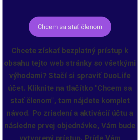
Chcem sa stať členom
Chcete získať bezplatný prístup k
obsahu tejto web stránky so všetkými
výhodami? Stačí si spraviť DuoLife
účet. Kliknite na tlačítko "Chcem sa
stať členom", tam nájdete komplet
návod. Po zriadení a aktivácií účtu a
následne prvej objednávke, Vám bude
vytvorený prístup.
Príde Vám