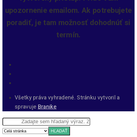
upozornenie emailom. Ak potrebujete
poradiť, je tam možnosť dohodnúť si
termín.
Všetky práva vyhradené. Stránku vytvoril a
spravuje
Branike