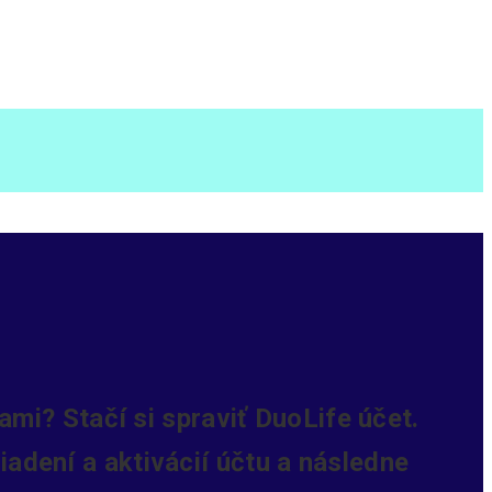
mi? Stačí si spraviť DuoLife účet.
iadení a aktivácií účtu a následne