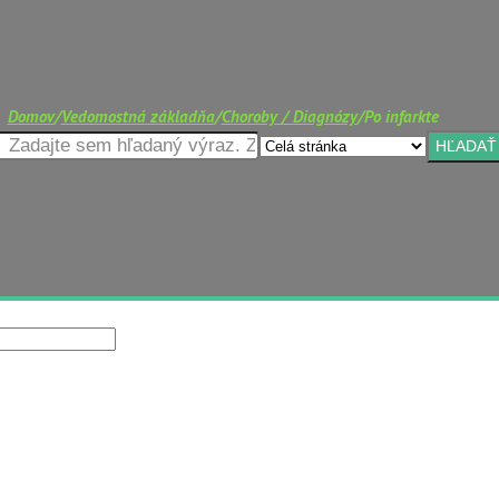
Domov
/
Vedomostná základňa
/
Choroby / Diagnózy
/
Po infarkte