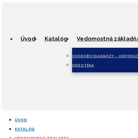
Úvod
Katalóg
Vedomostná základň
CHOROBY/DIAGNÓZY – ODPORÚČ
VIDEOTÉKA
ÚVOD
KATALÓG