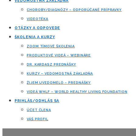
VEDOMOSTNÁ ZÁKLADŇA
CHOROBY/DIAGNÓZY – ODPORÚČANÉ PRÍPRAVKY
VIDEOTÉKA
OTÁZKY A ODPOVEDE
ŠKOLENIA A KURZY
ZOOM TÍMOVÉ ŠKOLENIA
PRODUKTOVÉ VIDEÁ – WEBINÁRE
DR. KARDASZ PREDNÁŠKY
KURZY – VEDOMOSTNÁ ZÁKLADŇA
ŽIJEM UVEDOMELO – PREDNÁŠKY
VIDEÁ WHLF – WORLD HEALTHY LIVING FOUNDATION
PRIHLÁS/ODHLÁS SA
ÚČET ČLENA
VÁŠ PROFIL