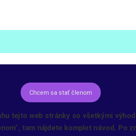
Chcem sa stať členom
ahu tejto web stránky so všetkými výhoda
lenom", tam nájdete komplet návod. Po zr