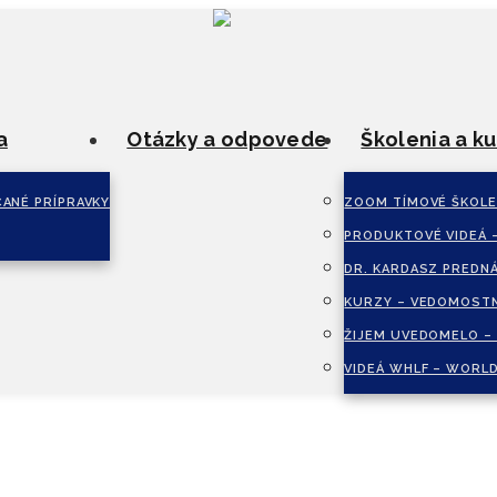
a
Otázky a odpovede
Školenia a ku
ANÉ PRÍPRAVKY
ZOOM TÍMOVÉ ŠKOLE
PRODUKTOVÉ VIDEÁ 
DR. KARDASZ PREDN
KURZY – VEDOMOSTN
ŽIJEM UVEDOMELO –
VIDEÁ WHLF – WORLD