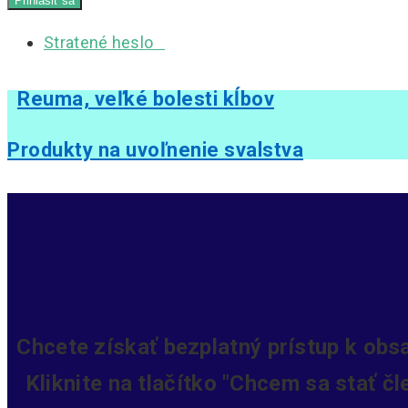
Stratené heslo
Reuma, veľké bolesti kĺbov
Produkty na uvoľnenie svalstva
Chcete získať bezplatný prístup k obs
Kliknite na tlačítko "Chcem sa stať č