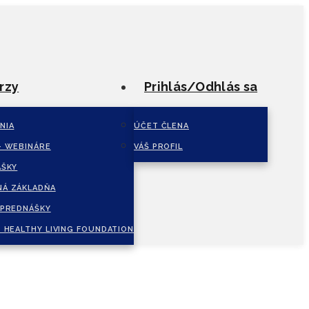
rzy
Prihlás/Odhlás sa
NIA
ÚČET ČLENA
– WEBINÁRE
VÁŠ PROFIL
ÁŠKY
Á ZÁKLADŇA
 PREDNÁŠKY
 HEALTHY LIVING FOUNDATION