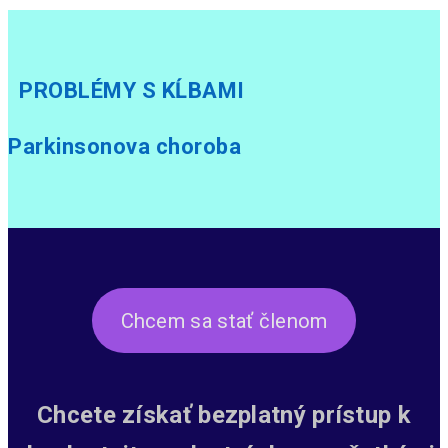
PROBLÉMY S KĹBAMI
Parkinsonova choroba
Chcem sa stať členom
Chcete získať bezplatný prístup k