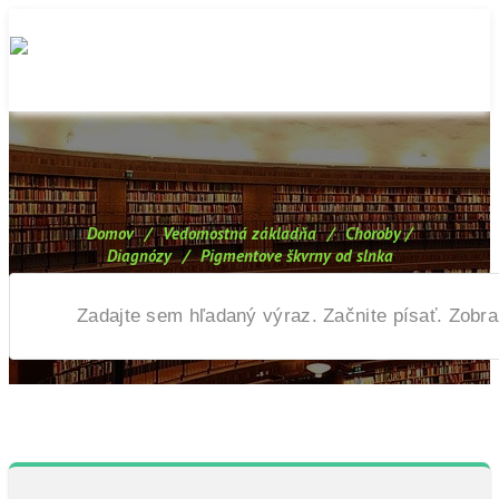
Domov
/
Vedomostná základňa
/
Choroby /
Diagnózy
/
Pigmentove škvrny od slnka