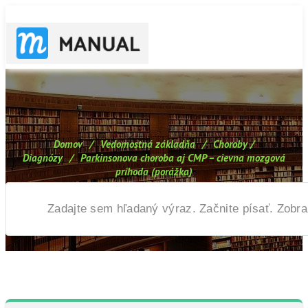
Domov
/
Vedomostná základňa
/
Choroby /
Diagnózy
/
Parkinsonova choroba aj CMP – cievna mozgová
príhoda (porážka)