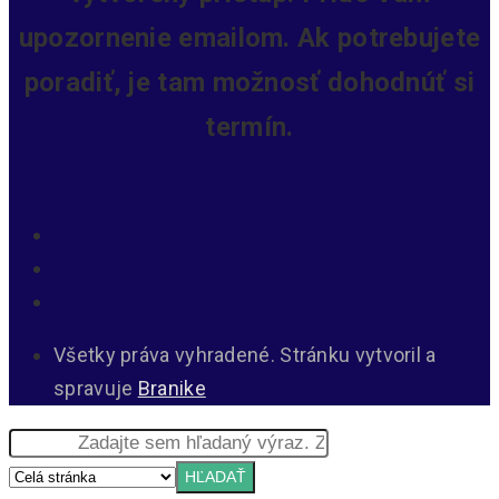
upozornenie emailom. Ak potrebujete
poradiť, je tam možnosť dohodnúť si
termín.
Všetky práva vyhradené. Stránku vytvoril a
spravuje
Branike