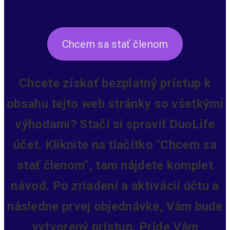
Chcem sa stať členom
Chcete získať bezplatný prístup k
obsahu tejto web stránky so všetkými
výhodami? Stačí si spraviť DuoLife
účet. Kliknite na tlačítko "Chcem sa
stať členom", tam nájdete komplet
návod. Po zriadení a aktivácií účtu a
následne prvej objednávke, Vám bude
vytvorený prístup.
Príde Vám