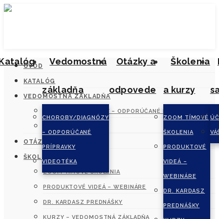
Katalóg
Vedomostná
Otázky a
Školenia
ÚVOD
KATALÓG
základňa
odpovede
a kurzy
s
VEDOMOSTNÁ ZÁKLADŇA
CHOROBY/DIAGNÓZY – ODPORÚČANÉ PRÍPRAVKY
CHOROBY/DIAGNÓZY
ZOOM TÍMOVÉ
ÚČ
VIDEOTÉKA
– ODPORÚČANÉ
ŠKOLENIA
VÁ
OTÁZKY A ODPOVEDE
PRÍPRAVKY
PRODUKTOVÉ
ŠKOLENIA A KURZY
VIDEOTÉKA
VIDEÁ –
ZOOM TÍMOVÉ ŠKOLENIA
WEBINÁRE
PRODUKTOVÉ VIDEÁ – WEBINÁRE
DR. KARDASZ
DR. KARDASZ PREDNÁŠKY
PREDNÁŠKY
KURZY – VEDOMOSTNÁ ZÁKLADŇA