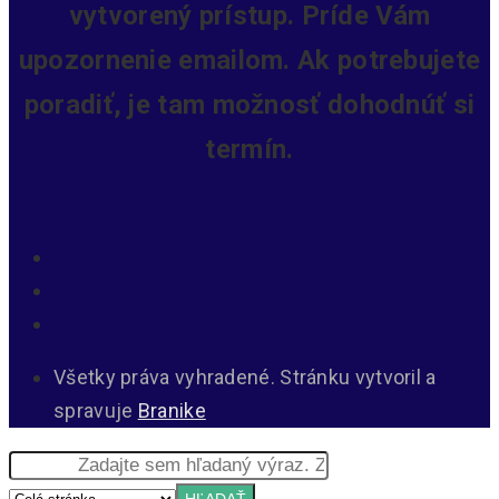
vytvorený prístup.
Príde Vám
upozornenie emailom. Ak potrebujete
poradiť, je tam možnosť dohodnúť si
termín.
Všetky práva vyhradené. Stránku vytvoril a
spravuje
Branike