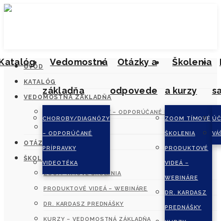
Katalóg
Vedomostná
Otázky a
Školenia
ÚVOD
KATALÓG
základňa
odpovede
a kurzy
s
VEDOMOSTNÁ ZÁKLADŇA
CHOROBY/DIAGNÓZY – ODPORÚČANÉ PRÍPRAVKY
CHOROBY/DIAGNÓZY
ZOOM TÍMOVÉ
ÚČ
VIDEOTÉKA
– ODPORÚČANÉ
ŠKOLENIA
VÁ
OTÁZKY A ODPOVEDE
PRÍPRAVKY
PRODUKTOVÉ
ŠKOLENIA A KURZY
VIDEOTÉKA
VIDEÁ –
ZOOM TÍMOVÉ ŠKOLENIA
WEBINÁRE
PRODUKTOVÉ VIDEÁ – WEBINÁRE
DR. KARDASZ
DR. KARDASZ PREDNÁŠKY
PREDNÁŠKY
KURZY – VEDOMOSTNÁ ZÁKLADŇA