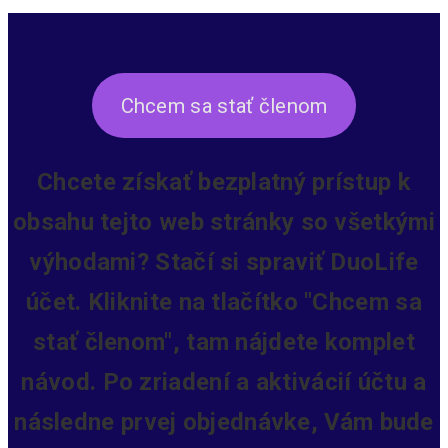
Chcem sa stať členom
Chcete získať bezplatný prístup k
obsahu tejto web stránky so všetkými
výhodami? Stačí si spraviť DuoLife
účet. Kliknite na tlačítko "Chcem sa
stať členom", tam nájdete komplet
návod. Po zriadení a aktivácií účtu a
následne prvej objednávke, Vám bude