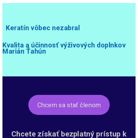
Keratín vôbec nezabral
Kvalita a účinnosť výživových doplnkov
Marián Ťahún
Chcem sa stať členom
Chcete získať bezplatný prístup k