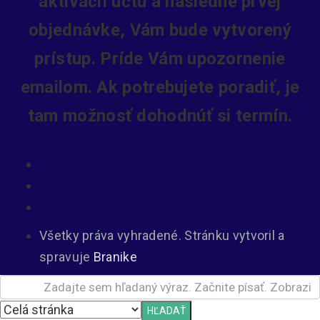
aktivácií účtu a následne prvej
objednávke, Vám bude vytvorený
prístup.
Príde Vám upozornenie
emailom. Ak potrebujete poradiť, je
tam možnosť dohodnúť si termín.
Všetky práva vyhradené. Stránku vytvoril a
spravuje
Branike