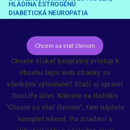
HLADINA ESTROGÉNU
DIABETICKÁ NEUROPATIA
Chcem sa stať členom
Chcete získať bezplatný prístup k
obsahu tejto web stránky so
všetkými výhodami? Stačí si spraviť
DuoLife účet. Kliknite na tlačítko
"Chcem sa stať členom", tam nájdete
komplet návod. Po zriadení a