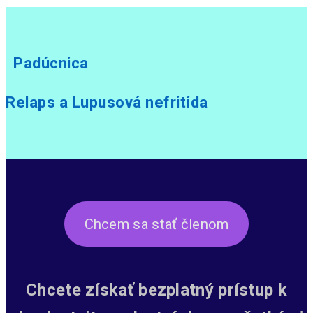
Padúcnica
Relaps a Lupusová nefritída
Chcem sa stať členom
Chcete získať bezplatný prístup k