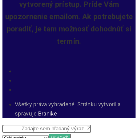
vytvorený prístup.
Príde Vám
upozornenie emailom. Ak potrebujete
poradiť, je tam možnosť dohodnúť si
termín.
Všetky práva vyhradené. Stránku vytvoril a
spravuje
Branike