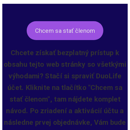
Chcem sa stať členom
Chcete získať bezplatný prístup k
obsahu tejto web stránky so všetkými
výhodami? Stačí si spraviť DuoLife
účet. Kliknite na tlačítko "Chcem sa
stať členom", tam nájdete komplet
návod. Po zriadení a aktivácií účtu a
následne prvej objednávke, Vám bude