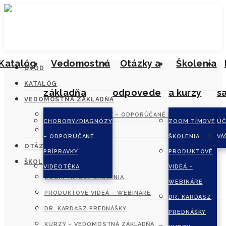
Katalóg
Vedomostná
Otázky a
Školenia
ÚVOD
KATALÓG
základňa
odpovede
a kurzy
s
VEDOMOSTNÁ ZÁKLADŇA
CHOROBY/DIAGNÓZY – ODPORÚČANÉ PRÍPRAVKY
CHOROBY/DIAGNÓZY
ZOOM TÍMOVÉ
ÚČ
VIDEOTÉKA
– ODPORÚČANÉ
ŠKOLENIA
VÁ
OTÁZKY A ODPOVEDE
PRÍPRAVKY
PRODUKTOVÉ
ŠKOLENIA A KURZY
VIDEOTÉKA
VIDEÁ –
ZOOM TÍMOVÉ ŠKOLENIA
WEBINÁRE
PRODUKTOVÉ VIDEÁ – WEBINÁRE
DR. KARDASZ
DR. KARDASZ PREDNÁŠKY
PREDNÁŠKY
KURZY – VEDOMOSTNÁ ZÁKLADŇA