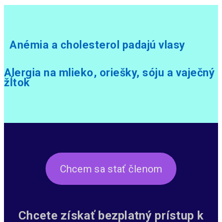
Anémia a cholesterol padajú vlasy
Alergia na mlieko, oriešky, sóju a vaječný
žĺtok
Chcem sa stať členom
Chcete získať bezplatný prístup k