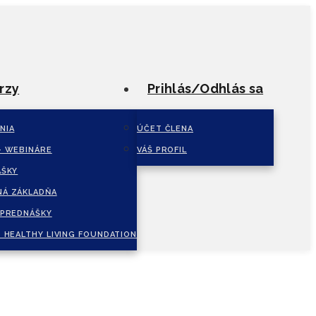
rzy
Prihlás/Odhlás sa
NIA
ÚČET ČLENA
– WEBINÁRE
VÁŠ PROFIL
ÁŠKY
Á ZÁKLADŇA
 PREDNÁŠKY
 HEALTHY LIVING FOUNDATION