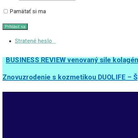
Pamätať si ma
Stratené heslo
BUSINESS REVIEW venovaný sile kolagé
Znovuzrodenie s kozmetikou DUOLIFE – Šp