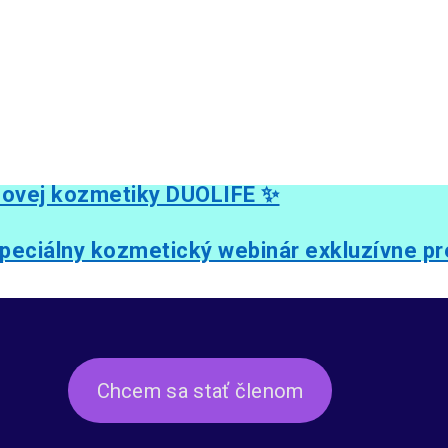
novej kozmetiky DUOLIFE ✨
eciálny kozmetický webinár exkluzívne pr
Chcem sa stať členom