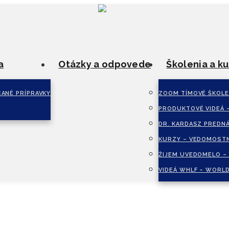
a
Otázky a odpovede
Školenia a ku
ANÉ PRÍPRAVKY
ZOOM TÍMOVÉ ŠKOLE
PRODUKTOVÉ VIDEÁ 
DR. KARDASZ PREDN
KURZY – VEDOMOSTN
ŽIJEM UVEDOMELO –
VIDEÁ WHLF – WORLD