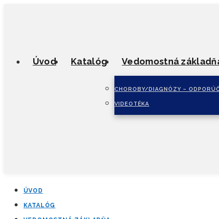
Úvod
Katalóg
Vedomostná základň
CHOROBY/DIAGNÓZY – ODPORÚČ
VIDEOTÉKA
ÚVOD
KATALÓG