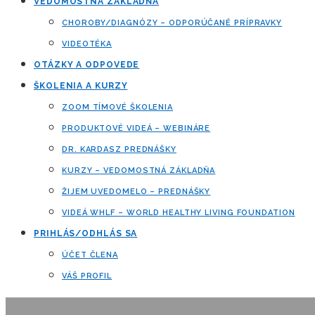
VEDOMOSTNÁ ZÁKLADŇA
CHOROBY/DIAGNÓZY – ODPORÚČANÉ PRÍPRAVKY
VIDEOTÉKA
OTÁZKY A ODPOVEDE
ŠKOLENIA A KURZY
ZOOM TÍMOVÉ ŠKOLENIA
PRODUKTOVÉ VIDEÁ – WEBINÁRE
DR. KARDASZ PREDNÁŠKY
KURZY – VEDOMOSTNÁ ZÁKLADŇA
ŽIJEM UVEDOMELO – PREDNÁŠKY
VIDEÁ WHLF – WORLD HEALTHY LIVING FOUNDATION
PRIHLÁS/ODHLÁS SA
ÚČET ČLENA
VÁŠ PROFIL