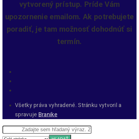
vytvorený prístup.
Príde Vám
upozornenie emailom. Ak potrebujete
poradiť, je tam možnosť dohodnúť si
termín.
Všetky práva vyhradené. Stránku vytvoril a
spravuje
Branike