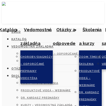
Katalóg
Vedomostná
Otázky a
Školenia
ÚVOD
KATALÓG
základňa
odpovede
a kurzy
s
VEDOMOSTNÁ ZÁKLADŇA
CHOROBY/DIAGNÓZY – ODPORÚČANÉ PRÍPRAVKY
CHOROBY/DIAGNÓZY
ZOOM TÍMOVÉ
ÚČ
VIDEOTÉKA
– ODPORÚČANÉ
ŠKOLENIA
VÁ
OTÁZKY A ODPOVEDE
PRÍPRAVKY
PRODUKTOVÉ
ŠKOLENIA A KURZY
VIDEOTÉKA
VIDEÁ –
ZOOM TÍMOVÉ ŠKOLENIA
WEBINÁRE
PRODUKTOVÉ VIDEÁ – WEBINÁRE
DR. KARDASZ
DR. KARDASZ PREDNÁŠKY
PREDNÁŠKY
KURZY – VEDOMOSTNÁ ZÁKLADŇA