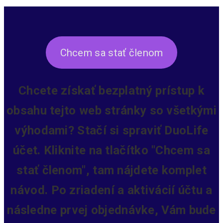
Chcem sa stať členom
Chcete získať bezplatný prístup k
obsahu tejto web stránky so všetkými
výhodami? Stačí si spraviť DuoLife
účet. Kliknite na tlačítko "Chcem sa
stať členom", tam nájdete komplet
návod. Po zriadení a aktivácií účtu a
následne prvej objednávke, Vám bude