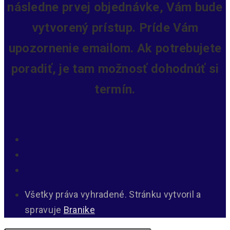
následne prvej objednávke, Vám bude
vytvorený prístup.
Príde Vám
upozornenie emailom. Ak potrebujete
poradiť, je tam možnosť dohodnúť si
termín.
Všetky práva vyhradené. Stránku vytvoril a
spravuje
Branike