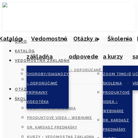
Katalóg
Vedomostná
Otázky a
Školenia
ÚVOD
KATALÓG
základňa
odpovede
a kurzy
s
VEDOMOSTNÁ ZÁKLADŇA
CHOROBY/DIAGNÓZY – ODPORÚČANÉ PRÍPRAVKY
CHOROBY/DIAGNÓZY
ZOOM TÍMOVÉ
ÚČ
VIDEOTÉKA
– ODPORÚČANÉ
ŠKOLENIA
VÁ
OTÁZKY A ODPOVEDE
PRÍPRAVKY
PRODUKTOVÉ
ŠKOLENIA A KURZY
VIDEOTÉKA
VIDEÁ –
ZOOM TÍMOVÉ ŠKOLENIA
WEBINÁRE
PRODUKTOVÉ VIDEÁ – WEBINÁRE
DR. KARDASZ
DR. KARDASZ PREDNÁŠKY
PREDNÁŠKY
KURZY – VEDOMOSTNÁ ZÁKLADŇA