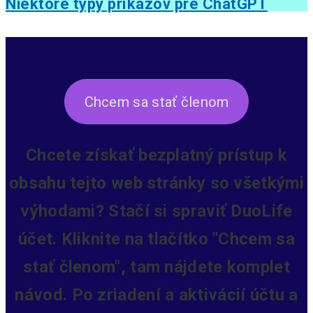
Niektoré typy príkazov pre ChatGPT
Chcem sa stať členom
Chcete získať bezplatný prístup k
obsahu tejto web stránky so všetkými
výhodami? Stačí si spraviť DuoLife
účet. Kliknite na tlačítko "Chcem sa
stať členom", tam nájdete komplet
návod. Po zriadení a aktivácií účtu a