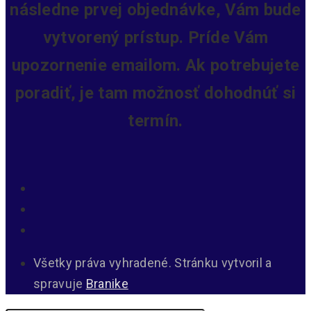
následne prvej objednávke, Vám bude
vytvorený prístup.
Príde Vám
upozornenie emailom. Ak potrebujete
poradiť, je tam možnosť dohodnúť si
termín.
Všetky práva vyhradené. Stránku vytvoril a
spravuje
Branike