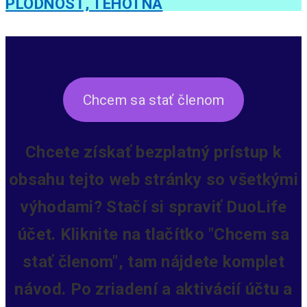
PLODNOSŤ, TEHOTNÁ
Chcem sa stať členom
Chcete získať bezplatný prístup k
obsahu tejto web stránky so všetkými
výhodami? Stačí si spraviť DuoLife
účet. Kliknite na tlačítko "Chcem sa
stať členom", tam nájdete komplet
návod. Po zriadení a aktivácií účtu a