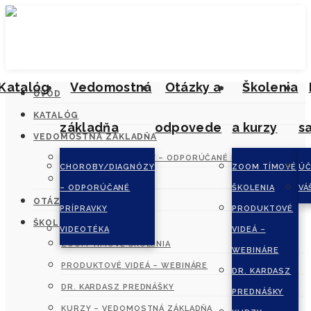
Katalóg
Vedomostná
Otázky a
Školenia
ÚVOD
KATALÓG
základňa
odpovede
a kurzy
s
VEDOMOSTNÁ ZÁKLADŇA
CHOROBY/DIAGNÓZY – ODPORÚČANÉ PRÍPRAVKY
CHOROBY/DIAGNÓZY
ZOOM TÍMOVÉ
ÚČ
VIDEOTÉKA
– ODPORÚČANÉ
ŠKOLENIA
VÁ
OTÁZKY A ODPOVEDE
PRÍPRAVKY
PRODUKTOVÉ
ŠKOLENIA A KURZY
VIDEOTÉKA
VIDEÁ –
ZOOM TÍMOVÉ ŠKOLENIA
WEBINÁRE
PRODUKTOVÉ VIDEÁ – WEBINÁRE
DR. KARDASZ
DR. KARDASZ PREDNÁŠKY
PREDNÁŠKY
KURZY – VEDOMOSTNÁ ZÁKLADŇA