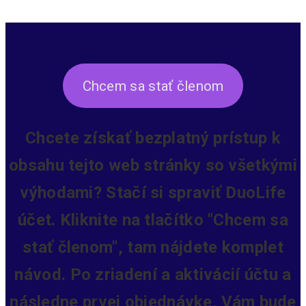
Chcem sa stať členom
Chcete získať bezplatný prístup k
obsahu tejto web stránky so všetkými
výhodami? Stačí si spraviť DuoLife
účet. Kliknite na tlačítko "Chcem sa
stať členom", tam nájdete komplet
návod. Po zriadení a aktivácií účtu a
následne prvej objednávke, Vám bude