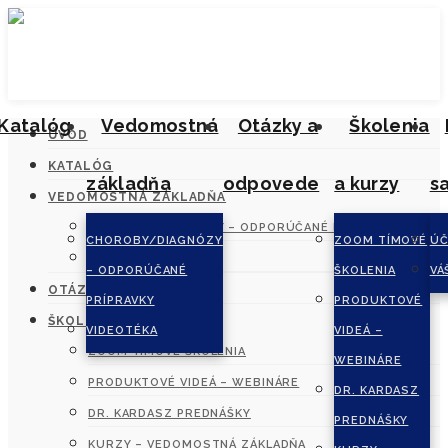
Katalóg
Vedomostná
Otázky a
Školenia
ÚVOD
KATALÓG
základňa
odpovede
a kurzy
s
VEDOMOSTNÁ ZÁKLADŇA
CHOROBY/DIAGNÓZY – ODPORÚČANÉ PRÍPRAVKY
CHOROBY/DIAGNÓZY
ZOOM TÍMOVÉ
ÚČ
VIDEOTÉKA
– ODPORÚČANÉ
ŠKOLENIA
VÁ
OTÁZKY A ODPOVEDE
PRÍPRAVKY
PRODUKTOVÉ
ŠKOLENIA A KURZY
VIDEOTÉKA
VIDEÁ –
ZOOM TÍMOVÉ ŠKOLENIA
WEBINÁRE
PRODUKTOVÉ VIDEÁ – WEBINÁRE
DR. KARDASZ
DR. KARDASZ PREDNÁŠKY
PREDNÁŠKY
KURZY – VEDOMOSTNÁ ZÁKLADŇA