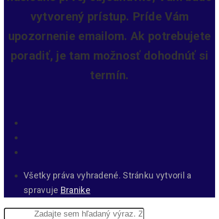
vytvorený prístup.
Príde Vám
upozornenie emailom. Ak potrebujete
poradiť, je tam možnosť dohodnúť si
termín.
Všetky práva vyhradené. Stránku vytvoril a
spravuje
Branike