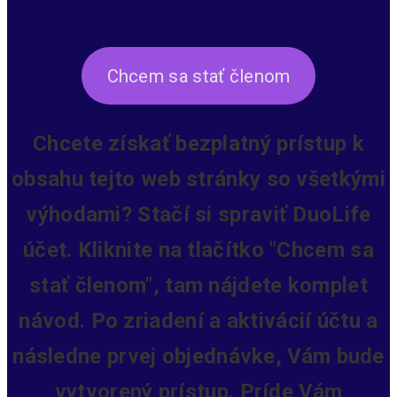
Chcem sa stať členom
Chcete získať bezplatný prístup k
obsahu tejto web stránky so všetkými
výhodami? Stačí si spraviť DuoLife
účet. Kliknite na tlačítko "Chcem sa
stať členom", tam nájdete komplet
návod. Po zriadení a aktivácií účtu a
následne prvej objednávke, Vám bude
vytvorený prístup.
Príde Vám