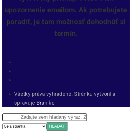
upozornenie emailom. Ak potrebujete
poradiť, je tam možnosť dohodnúť si
termín.
Všetky práva vyhradené. Stránku vytvoril a
spravuje
Branike