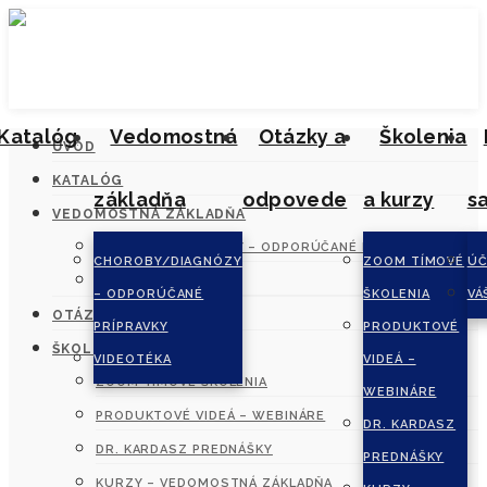
Katalóg
Vedomostná
Otázky a
Školenia
ÚVOD
KATALÓG
základňa
odpovede
a kurzy
s
VEDOMOSTNÁ ZÁKLADŇA
CHOROBY/DIAGNÓZY – ODPORÚČANÉ PRÍPRAVKY
CHOROBY/DIAGNÓZY
ZOOM TÍMOVÉ
ÚČ
VIDEOTÉKA
– ODPORÚČANÉ
ŠKOLENIA
VÁ
OTÁZKY A ODPOVEDE
PRÍPRAVKY
PRODUKTOVÉ
ŠKOLENIA A KURZY
VIDEOTÉKA
VIDEÁ –
ZOOM TÍMOVÉ ŠKOLENIA
WEBINÁRE
PRODUKTOVÉ VIDEÁ – WEBINÁRE
DR. KARDASZ
DR. KARDASZ PREDNÁŠKY
PREDNÁŠKY
KURZY – VEDOMOSTNÁ ZÁKLADŇA