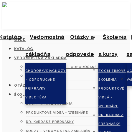
Katalóg
Vedomostná
Otázky a
Školenia
ÚVOD
KATALÓG
základňa
odpovede
a kurzy
s
VEDOMOSTNÁ ZÁKLADŇA
CHOROBY/DIAGNÓZY – ODPORÚČANÉ PRÍPRAVKY
CHOROBY/DIAGNÓZY
ZOOM TÍMOVÉ
ÚČ
VIDEOTÉKA
– ODPORÚČANÉ
ŠKOLENIA
VÁ
OTÁZKY A ODPOVEDE
PRÍPRAVKY
PRODUKTOVÉ
ŠKOLENIA A KURZY
VIDEOTÉKA
VIDEÁ –
ZOOM TÍMOVÉ ŠKOLENIA
WEBINÁRE
PRODUKTOVÉ VIDEÁ – WEBINÁRE
DR. KARDASZ
DR. KARDASZ PREDNÁŠKY
PREDNÁŠKY
KURZY – VEDOMOSTNÁ ZÁKLADŇA