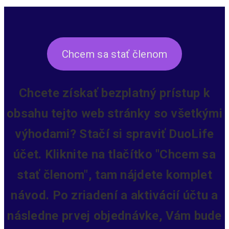
Chcem sa stať členom
Chcete získať bezplatný prístup k
obsahu tejto web stránky so všetkými
výhodami? Stačí si spraviť DuoLife
účet. Kliknite na tlačítko "Chcem sa
stať členom", tam nájdete komplet
návod. Po zriadení a aktivácií účtu a
následne prvej objednávke, Vám bude