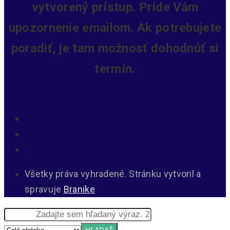
vytvorený prístup.
Príde Vám
upozornenie emailom. Ak potrebujete
poradiť, je tam možnosť dohodnúť si
termín.
Všetky práva vyhradené. Stránku vytvoril a
spravuje
Branike