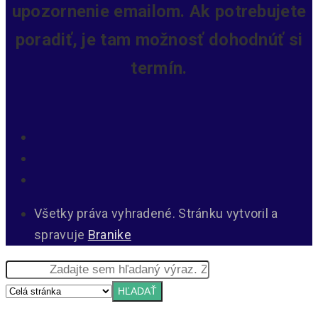
upozornenie emailom. Ak potrebujete
poradiť, je tam možnosť dohodnúť si
termín.
Všetky práva vyhradené. Stránku vytvoril a
spravuje
Branike