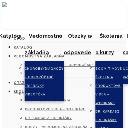
Katalóg
Vedomostná
Otázky a
Školenia
ÚVOD
KATALÓG
základňa
odpovede
a kurzy
s
VEDOMOSTNÁ ZÁKLADŇA
CHOROBY/DIAGNÓZY – ODPORÚČANÉ PRÍPRAVKY
CHOROBY/DIAGNÓZY
ZOOM TÍMOVÉ
ÚČ
VIDEOTÉKA
– ODPORÚČANÉ
ŠKOLENIA
VÁ
OTÁZKY A ODPOVEDE
PRÍPRAVKY
PRODUKTOVÉ
ŠKOLENIA A KURZY
VIDEOTÉKA
VIDEÁ –
ZOOM TÍMOVÉ ŠKOLENIA
WEBINÁRE
PRODUKTOVÉ VIDEÁ – WEBINÁRE
DR. KARDASZ
DR. KARDASZ PREDNÁŠKY
PREDNÁŠKY
KURZY – VEDOMOSTNÁ ZÁKLADŇA