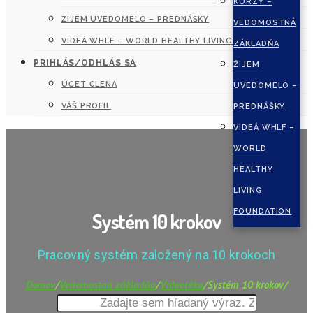
KURZY –
ŽIJEM UVEDOMELO – PREDNÁŠKY
VEDOMOSTNÁ
VIDEÁ WHLF – WORLD HEALTHY LIVING FOUNDATION
ZÁKLADŇA
PRIHLÁS/ODHLÁS SA
ŽIJEM
ÚČET ČLENA
UVEDOMELO –
VÁŠ PROFIL
PREDNÁŠKY
VIDEÁ WHLF –
WORLD
HEALTHY
LIVING
FOUNDATION
Systém 10 krokov
Pracovný systém založený na 10 krokoch
Domov
/
Vedomostná základňa
/
Videotéka
/
Systém 10 krokov
/