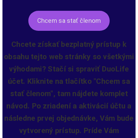
Chcem sa stať členom
Chcete získať bezplatný prístup k
obsahu tejto web stránky so všetkými
výhodami? Stačí si spraviť DuoLife
účet. Kliknite na tlačítko "Chcem sa
stať členom", tam nájdete komplet
návod. Po zriadení a aktivácií účtu a
následne prvej objednávke, Vám bude
vytvorený prístup.
Príde Vám